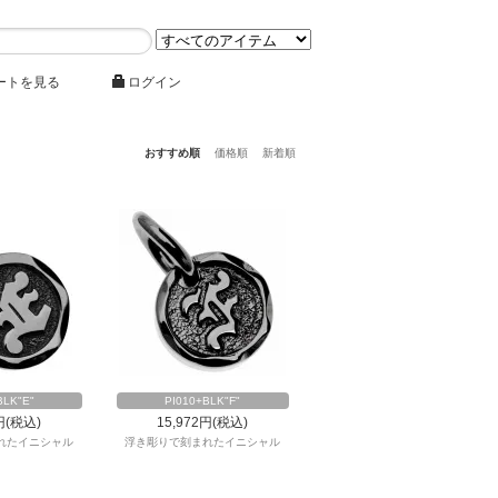
ートを見る
ログイン
おすすめ順
価格順
新着順
BLK"E"
PI010+BLK"F"
円(税込)
15,972円(税込)
れたイニシャル
浮き彫りで刻まれたイニシャル