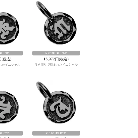
BLK"K"
PI010+BLK"M"
円(税込)
15,972円(税込)
れたイニシャル
浮き彫りで刻まれたイニシャル
BLK"S"
PI010+BLK"T"