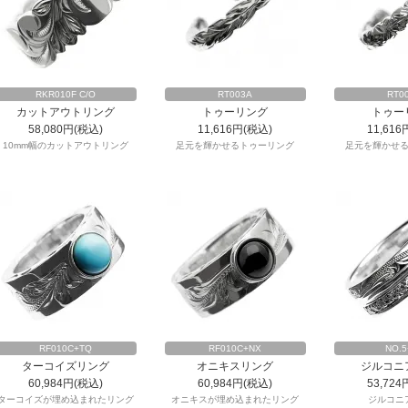
RKR010F C/O
RT003A
RT0
カットアウトリング
トゥーリング
トゥー
58,080円(税込)
11,616円(税込)
11,616
10mm幅のカットアウトリング
足元を輝かせるトゥーリング
足元を輝かせ
RF010C+TQ
RF010C+NX
NO.5
ターコイズリング
オニキスリング
ジルコニ
60,984円(税込)
60,984円(税込)
53,724
ターコイズが埋め込まれたリング
オニキスが埋め込まれたリング
ジルコニ