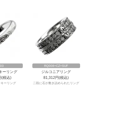
03
RQ008+CZ+SUF
キーリング
ジルコニアリング
円(税込)
81,312円(税込)
ンキーリング
二段に石が敷き詰められたリング