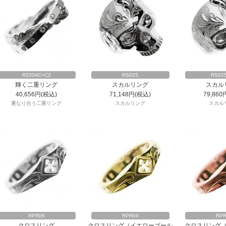
R2004C+CZ
RS025
RS02
輝く二重リング
スカルリング
スカル
40,656円(税込)
71,148円(税込)
79,860
重なり合う二重リング
スカルリング
スカル
RPR06
RPR06
RPR
クロスリング
クロスリング（イエローゴール
クロスリング