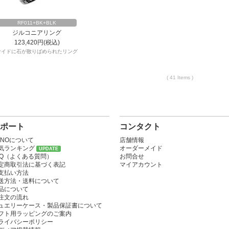
RF011+BK+BLK
ジルコニアリング
123,420円(税込)
サイドに石が散りばめられたリング
( 41 Items )
ポート
コンタクト
ONOについて
店舗情報
気ランキング
オーダーメイド
UPDATE
AQ（よくある質問）
お問合せ
定商取引法に基づく表記
マイアカウント
支払い方法
送方法・送料について
品について
注文の流れ
ュエリーケース・製品保証書について
フト用ラッピングのご案内
ライバシーポリシー