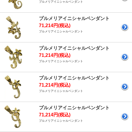
プルメリアイニシャルペンダント
プルメリアイニシャルペンダント
71,214円(税込)
プルメリアイニシャルペンダント
プルメリアイニシャルペンダント
71,214円(税込)
プルメリアイニシャルペンダント
プルメリアイニシャルペンダント
71,214円(税込)
プルメリアイニシャルペンダント
プルメリアイニシャルペンダント
71,214円(税込)
プルメリアイニシャルペンダント