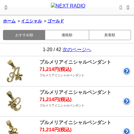
ホーム
＞
イニシャル
＞
ゴールド
おすすめ順
価格順
新着順
1-20 / 42
次のページへ
プルメリアイニシャルペンダント
71,214円(税込)
プルメリアイニシャルペンダント
プルメリアイニシャルペンダント
71,214円(税込)
プルメリアイニシャルペンダント
プルメリアイニシャルペンダント
71,214円(税込)