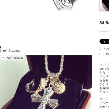
34,
この
from Instagram
この
＜ご注
Lon
から、
イより
らお客
かかり
お客様
ださい
ゴール
ピンク
の際ご