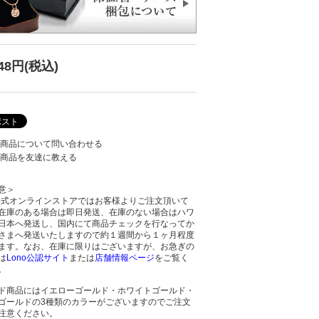
848円(税込)
商品について問い合わせる
商品を友達に教える
意＞
o公式オンラインストアではお客様よりご注文頂いて
在庫のある場合は即日発送、在庫のない場合はハワ
日本へ発送し、国内にて商品チェックを行なってか
さまへ発送いたしますので約１週間から１ヶ月程度
ます。なお、在庫に限りはございますが、お急ぎの
は
Lono公認サイト
または
店舗情報ページ
をご覧く
。
ド商品にはイエローゴールド・ホワイトゴールド・
ゴールドの3種類のカラーがございますのでご注文
注意ください。