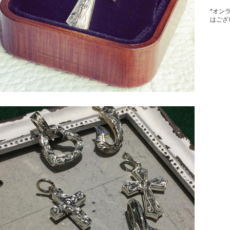
*オン
はござ