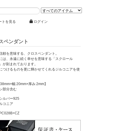
ートを見る
ログイン
スペンダント
信頼を意味する、クロスペンダント。
には、永遠に続く幸せを意味する「スクロール
」が刻まれております。
につけるものを更に輝かせてくれるジルコニアを使
38mm×幅:20mm×厚み:2mm】
ン部分含む
シルバー925
ルコニア
C028B+CZ