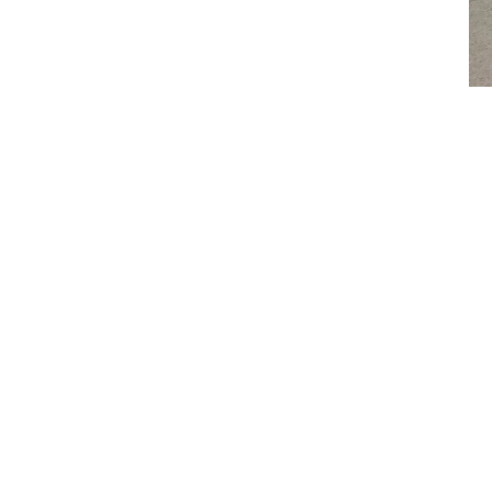
商品カタログ
サ
ペンダント
L
イニシャル
人
リング
F