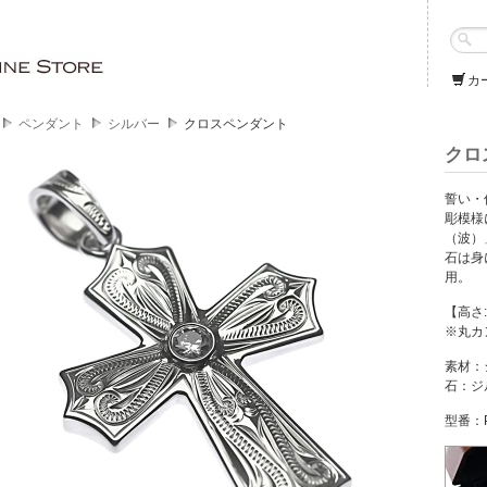
カ
ペンダント
シルバー
クロスペンダント
クロ
誓い・
彫模様
（波）
石は身
用。
【高さ:
※丸カ
素材：
石：ジ
型番：P