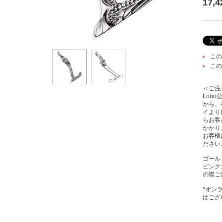
17,
この
この
＜ご注
Lon
から、
イより
らお客
かかり
お客様
ださい
ゴール
ピンク
の際ご
*オン
はござ