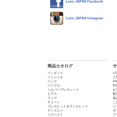
Lono JAPAN Facebook
Lono JAPAN Instagram
商品カタログ
サ
ペンダント
L
イニシャル
人
リング
F
バングル
特
シルバーブレスレット
お
ピアス
配
グッズ
返
チェーン
ご
ブレスレット＆アンクレット
ジ
ディズニー
ギ
リスペクト
プ