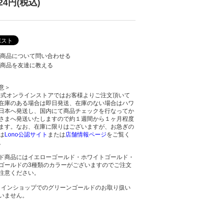
424円(税込)
商品について問い合わせる
商品を友達に教える
意＞
o公式オンラインストアではお客様よりご注文頂いて
在庫のある場合は即日発送、在庫のない場合はハワ
日本へ発送し、国内にて商品チェックを行なってか
さまへ発送いたしますので約１週間から１ヶ月程度
ます。なお、在庫に限りはございますが、お急ぎの
は
Lono公認サイト
または
店舗情報ページ
をご覧く
。
ド商品にはイエローゴールド・ホワイトゴールド・
ゴールドの3種類のカラーがございますのでご注文
注意ください。
ラインショップでのグリーンゴールドのお取り扱い
いません。