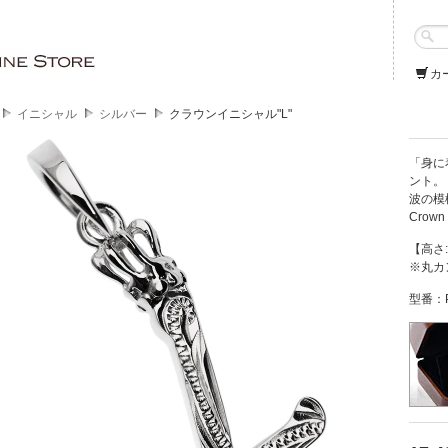
カ
イニシャル
シルバー
クラウンイニシャル"L"
「身に
ント。
波の模
Cro
【高さ:
※丸カ
型番：PI