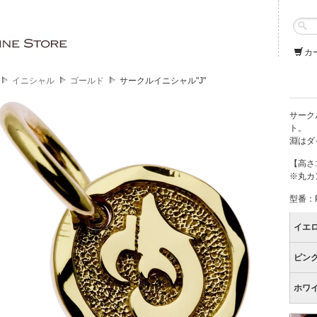
カ
イニシャル
ゴールド
サークルイニシャル"J"
サーク
ト。
淵はダ
【高さ:
※丸カ
型番：PI
イエ
ピン
ホワ