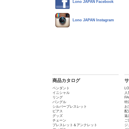
Lono JAPAN Facebook
Lono JAPAN Instagram
商品カタログ
サ
ペンダント
L
イニシャル
人
リング
F
バングル
特
シルバーブレスレット
お
ピアス
配
グッズ
返
チェーン
ご
ブレスレット＆アンクレット
ジ