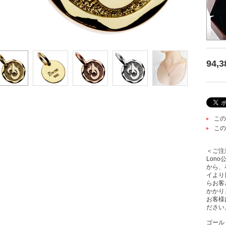
94,
この
この
＜ご注
Lon
から、
イより
らお客
かかり
お客様
ださい
ゴール