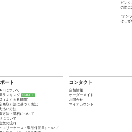
ピンク
の際ご
*オン
はござ
ポート
コンタクト
ONOについて
店舗情報
気ランキング
オーダーメイド
UPDATE
AQ（よくある質問）
お問合せ
定商取引法に基づく表記
マイアカウント
支払い方法
送方法・送料について
品について
注文の流れ
ュエリーケース・製品保証書について