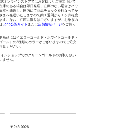
o公式オンラインストアではお客様よりご注文頂いて
在庫のある場合は即日発送、在庫のない場合はハワ
日本へ発送し、国内にて商品チェックを行なってか
さまへ発送いたしますので約１週間から１ヶ月程度
ます。なお、在庫に限りはございますが、お急ぎの
は
Lono公認サイト
または
店舗情報ページ
をご覧く
。
ド商品にはイエローゴールド・ホワイトゴールド・
ゴールドの3種類のカラーがございますのでご注文
注意ください。
ラインショップでのグリーンゴールドのお取り扱い
いません。
〒248-0026