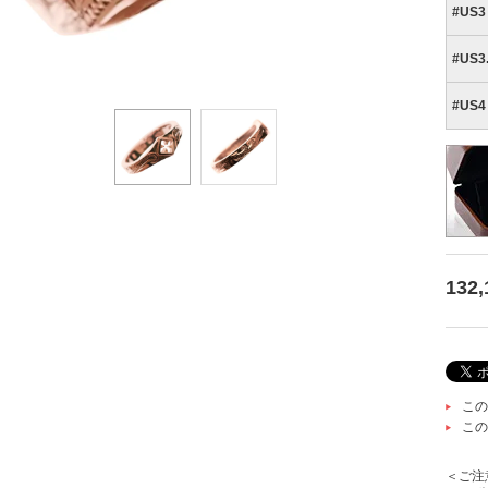
#US3 
#US3.
#US4 
132
この
この
＜ご注