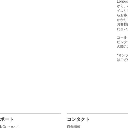
Lon
から、
イより
らお客
かかり
お客様
ださい
ゴール
ピンク
の際ご
*オン
はござ
ポート
コンタクト
ONOについて
店舗情報