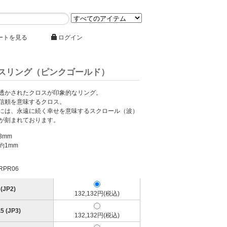
ートを見る
ログイン
スリング（ピンクゴールド）
透かされたクロスが印象的なリング。
信頼を意味するクロス。
には、永遠に続く幸せを意味するスクロール（波）
が刻まれております。
3mm
約1mm
PR06
(JP2)
132,132円(税込)
5 (JP3)
132,132円(税込)