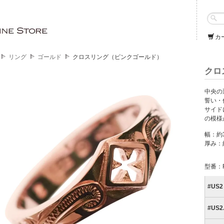
カ
リング
ゴールド
クロスリング（ピンクゴールド）
クロ
中央の
誓い・
サイド
の模様
幅：約
厚み：
型番：R
#US2 
#US2.