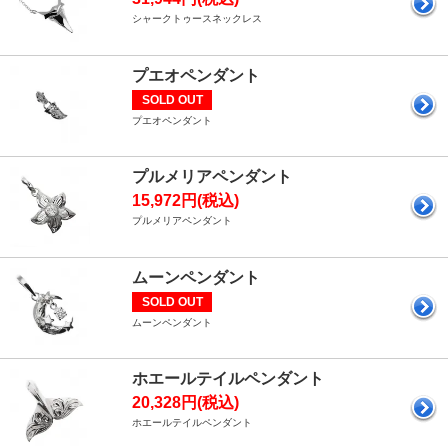
シャークトゥースネックレス
プエオペンダント
SOLD OUT
プエオペンダント
プルメリアペンダント
15,972円(税込)
プルメリアペンダント
ムーンペンダント
SOLD OUT
ムーンペンダント
ホエールテイルペンダント
20,328円(税込)
ホエールテイルペンダント