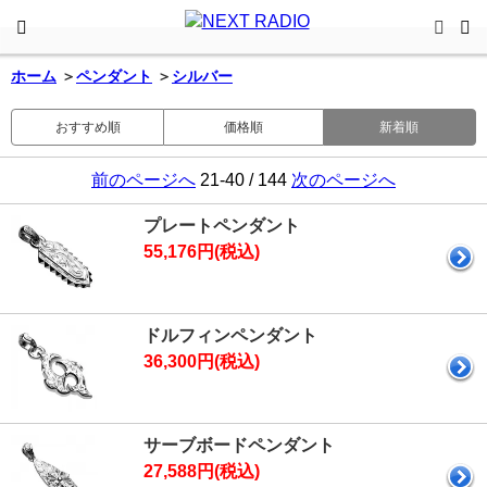
ホーム
＞
ペンダント
＞
シルバー
おすすめ順
価格順
新着順
前のページへ
21-40 / 144
次のページへ
プレートペンダント
55,176円(税込)
ドルフィンペンダント
36,300円(税込)
サーブボードペンダント
27,588円(税込)