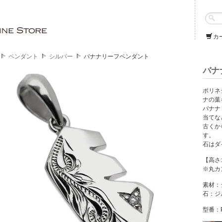
カ
ペンダント
シルバー
バナナリーフペンダント
バナ
ポリネ
ナの葉
バナナ
当てな
古くか
す。
石はダ
【高さ:
※丸カ
素材：
石：ジ
型番：P