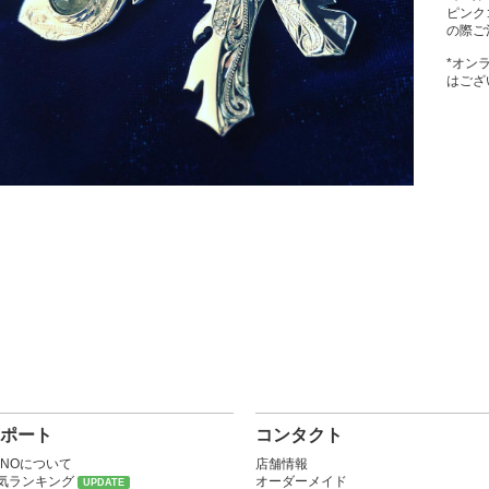
ピンク
の際ご
*オン
はござ
ポート
コンタクト
ONOについて
店舗情報
気ランキング
オーダーメイド
UPDATE