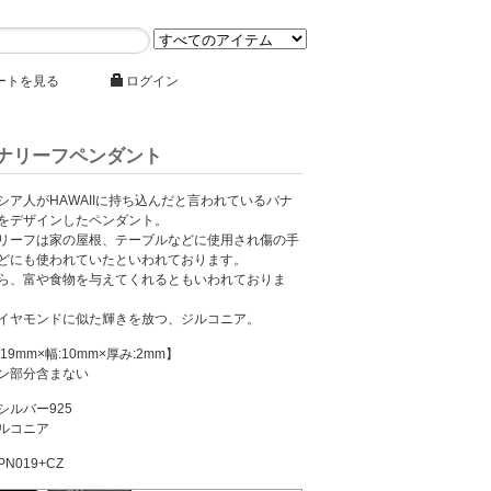
ートを見る
ログイン
ナリーフペンダント
シア人がHAWAIIに持ち込んだと言われているバナ
をデザインしたペンダント。
リーフは家の屋根、テーブルなどに使用され傷の手
どにも使われていたといわれております。
ら、富や食物を与えてくれるともいわれておりま
イヤモンドに似た輝きを放つ、ジルコニア。
19mm×幅:10mm×厚み:2mm】
ン部分含まない
シルバー925
ルコニア
N019+CZ