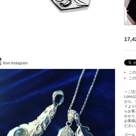
17,
from Instagram
この
この
＜ご注
Lon
から、
イより
らお客
かかり
お客様
ださい
ゴール